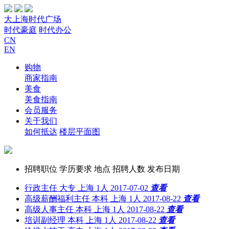
大上海时代广场
时代豪庭
时代办公
CN
EN
购物
商家指南
美食
美食指南
会员服务
关于我们
如何抵达
楼层平面图
招聘职位
学历要求
地点
招聘人数
发布日期
行政主任
大专
上海
1人
2017-07-02
查看
高级薪酬福利主任
本科
上海
1人
2017-08-22
查看
高级人事主任
本科
上海
1人
2017-08-22
查看
培训副经理
本科
上海
1人
2017-08-22
查看